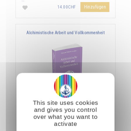
Hinzufügen
14.00CHF
Alchimistische Arbeit und Vollkommenheit
"Kämpft nicht gegen eure Schwächen und
This site uses cookies
Mängel an,sondern lernt, sie zu nutzen und an
and gives you control
die Arbeit zu schicken. Seien es Eifersucht,
over what you want to
Zorn, …
activate
Hinzufügen
14.00CHF