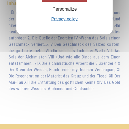
Inhaltsverzeichnis
Personalize
I Über die Deutung der Schriften 1. »Der Buchstabe tötet, und
Privacy policy
der Geist belebt« 2. Das Wort Gottes II »Was zum Mund
hineingeht, das macht den Menschen nicht unrein...« III »Ihr
seid das Salz der Erde« 1. Der Materie das Siegel des Geistes
aufprägen 2. Die Quelle der Energien IV »Wenn das Salz seinen
Geschmack verliert...« V Den Geschmack des Salzes kosten:
die göttliche Liebe VI »Ihr seid das Licht der Welt« VII Das
Salz der Alchimisten VIII »Und wie alle Dinge aus dem Einen
entstammen...« IX Die alchimistische Arbeit: die 3 über der 4 X
Der Stein der Weisen, Frucht einer mystischen Vereinigung XI
Die Regeneration der Materie: das Kreuz und der Tiegel XII Der
Mai-Tau XIII Die Entfaltung des göttlichen Keims XIV Das Gold
des wahren Wissens: Alchimist und Goldsucher