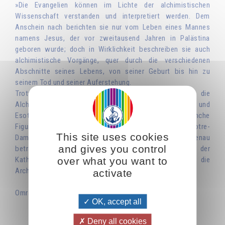
»Die Evangelien können im Lichte der alchimistischen
Wissenschaft verstanden und interpretiert werden. Dem
Anschein nach berichten sie nur vom Leben eines Mannes
namens Jesus, der vor zweitausend Jahren in Palästina
geboren wurde; doch in Wirklichkeit beschreiben sie auch
alchimistische Vorgänge, quer durch die verschiedenen
Abschnitte seines Lebens, von seiner Geburt bis hin zu
seinem Tod und seiner Auferstehung.
Trotz aller Verurteilungen durch die Geistlichkeit hat die
Alchimie seit dem Mittelalter die christliche Mystik und
Esoterik zutiefst durchdrungen. Und wenn man manche
Figuren an der Außenseite wie auch im Inneren von Notre-
This site uses cookies
Dame de Paris oder Notre-Dame de Chartres genau
and gives you control
betrachtet, so entdeckt man, dass die Erbauer der
over what you want to
Kathedralen Kenntnisse der Alchimie besaßen, wovon die
Architektur und Bildhauerei vielfach Zeugnis ablegen.«
activate
Omraam Mikhaël Aïvanhov
OK, accept all
Deny all cookies