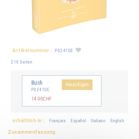
Artikelnummer :
P0241DE
210 Seiten
Buch
Hinzufügen
P0241DE
14.00CHF
erhältlich in :
Français
Español
Italiano
English
Zusammenfassung