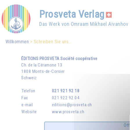
Prosveta Verlag
Das Werk von Omraam Mikhael Aivanhov
Willkommen
Schreiben Sie uns…
ÉDITIONS PROSVETA
Société coopérative
Ch. de la Céramone 13
1808 Monts-de-Corsier
Schweiz
Telefon
021 921 92 18
Fax
021 922 92 04
e-mail
editions@prosveta.ch
Website
www.prosveta.ch
Öff