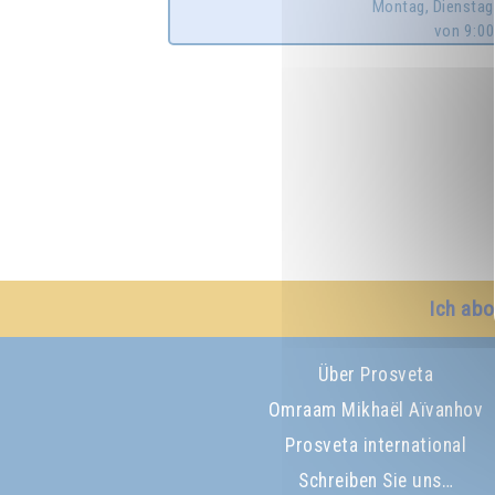
Montag, Dienstag
von 9:00
Ich abo
Über Prosveta
Omraam Mikhaël Aïvanhov
Prosveta international
Schreiben Sie uns…