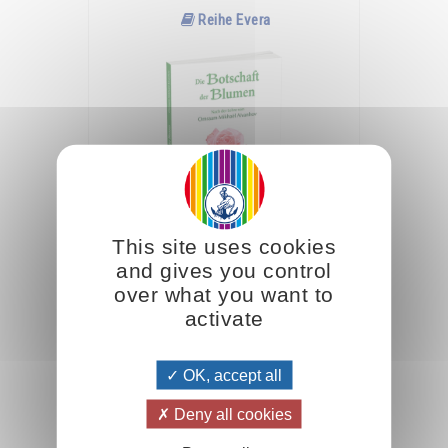
Reihe Evera
This site uses cookies
Das jeweilige mit der Natur verbundene Thema wird
and gives you control
anhand ausgewählter Texte von
Omraam Mikhaël
over what you want to
Aïvanhov
, zur geistigen Entwicklung des
activate
Menschen, dargestelt.
OK, accept all
Studienbücher
Deny all cookies