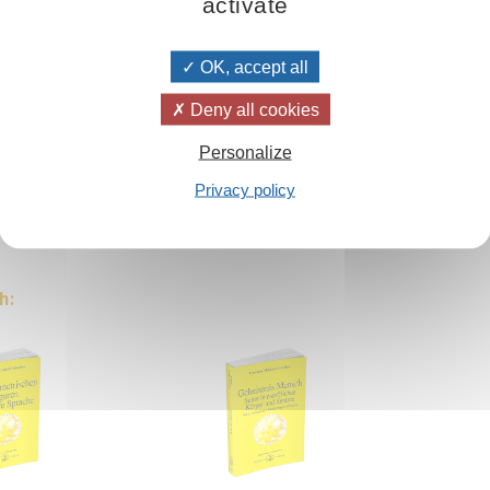
activate
OK, accept all
Deny all cookies
 zu werden
Personalize
Privacy policy
h: