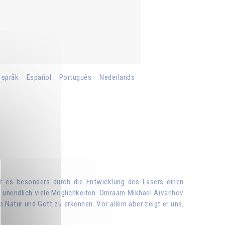
 språk
Español
Português
Nederlands
hat es besonders durch die Entwicklung des Lasers einen
e unendlich viele Möglichkeiten. Omraam Mikhaël Aïvanhov
e Natur und Gott zu erkennen. Vor allem aber zeigt er uns,