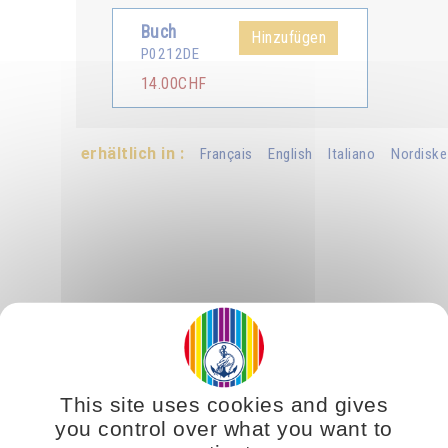
Buch
Hinzufügen
P0212DE
14.00CHF
erhältlich in :
Français
English
Italiano
Nordiske
bstanz, mit der Gott die Welt erschaffen hat. Seit einigen Jahren 
unden; es bietet sowohl auf materieller als auch auf geistiger Eben
This site uses cookies and gives
ngen: das Licht als Schutz, als Nahrung und als Weg, den Menschen, di
you control over what you want to
und die Welt zu verwandeln.