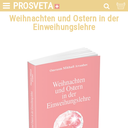
PROSVETA
Weihnachten und Ostern in der
Einweihungslehre