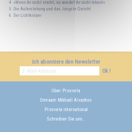
4. »Wenn ihr nicht sterbt, so werdet ihr nicht leben!«
5. Die Auferstehung und das Jüngste Gericht
6. Der Lichtkörper
Ich abonniere den Newsletter
Ok !
Über Prosveta
Omraam Mikhaël Aïvanhov
Prosveta international
Schreiben Sie uns…