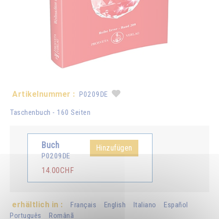
Artikelnummer :
P0209DE
Taschenbuch - 160 Seiten
Buch
Hinzufügen
P0209DE
14.00CHF
erhältlich in :
Français
English
Italiano
Español
Português
Românã