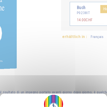
Buch
Hi
P0238IT
14.00CHF
erhältlich in :
Français
il risultato di un impegno portato avanti giorno dopo giorno; è qual
so delle parole di Gesù: " Se avrete fede pari ad un granello di di se