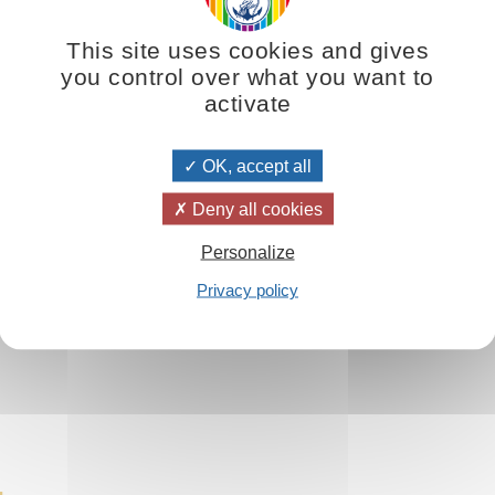
n pensare di poterlo fare in una sola volta. Si può spostare una mon
nto piccolo, aumenta la nostra fede, perché ci sentiamo più solidi, più
This site uses cookies and gives
 del lavoro intrapreso, la nostra fede potrebbe già essersi talmente ri
you control over what you want to
activate
OK, accept all
Deny all cookies
Personalize
Privacy policy
de