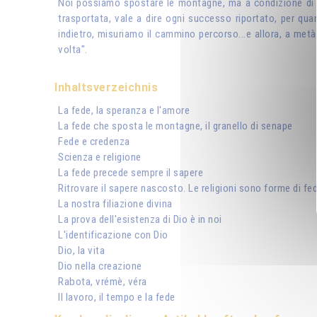
Noi possiamo spostare le montagne, ma a condizione di no
trasportata, vale a dire ogni successo riportato, per qua
indietro, misuriamo il cammino percorso...e allora, a metà
volta".
Inhaltsverzeichnis
La fede, la speranza e l'amore
La fede che sposta le montagne, il granello di senape
Fede e credenza
Scienza e religione
La fede precede sempre il sapere
Ritrovare il sapere nascosto. Le religioni sono forme di fe
La nostra filiazione divina
La prova dell'esistenza di Dio è in noi
L'identificazione con Dio
Dio, la vita
Dio nella creazione
Rabota, vrémè, véra
Il lavoro, il tempo e la fede