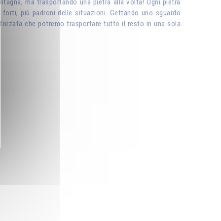
tagna, ma trasportando una pietra alla volta! Ogni pietra
 forti, più padroni delle situazioni. Gettando uno sguardo
nforzata che potremo trasportare tutto il resto in una sola