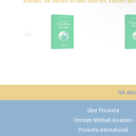
Kunden, die diesen Artikel kauften, kaufen auc
Ich abo
Über Prosveta
Omraam Mikhaël Aïvanhov
Prosveta international