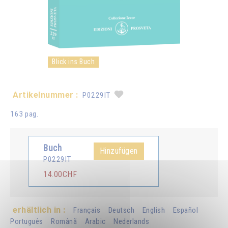
Blick ins Buch
Artikelnummer :
P0229IT
163 pag.
Buch
Hinzufügen
P0229IT
14.00CHF
erhältlich in :
Français
Deutsch
English
Español
Português
Românã
Arabic
Nederlands