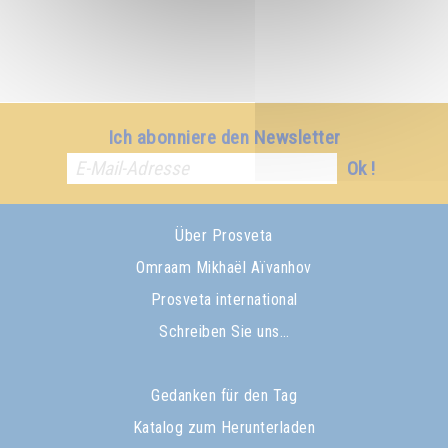
Ich abonniere den Newsletter
Ok !
Über Prosveta
Omraam Mikhaël Aïvanhov
Prosveta international
Schreiben Sie uns…
Gedanken für den Tag
Katalog zum Herunterladen