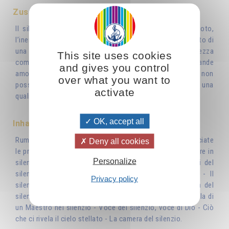
Zusammenfassung
II silenzio a cui alludiamo, scrive l’autore, non è il vuoto,
l’inerzia, ma è un lavoro interiore che si realizza nell’ambito di
una perfetta armonia, non è un’assenza, ma una pienezza
This site uses cookies
comparabile a quella che provano gli esseri uniti da un grande
and gives you control
amore e che vivono qualcosa di talmente profondo che non
over what you want to
possono esprimerlo con gesti o parole. Il silenzio è una
activate
qualità della vita interiore.
OK, accept all
Inhaltsverzeichnis
Rumore e silenzio - Realizzare il silenzio interiore - Lasciate
Deny all cookies
le preoccupazioni fuori dalla porta - Un esercizio: mangiare in
Personalize
silenzio - Il silenzio: serbatoio di energie - Gli abitatori del
silenzio - L'armonia, condizione del silenzio interiore - Il
Privacy policy
silenzio, condizione indispensabile al pensiero - Ricerca del
silenzio, ricerca del centro - Il Verbo e la parola - La parola di
un Maestro nel silenzio - Voce del silenzio, voce di Dio - Ciò
che ci rivela il cielo stellato - La camera del silenzio.