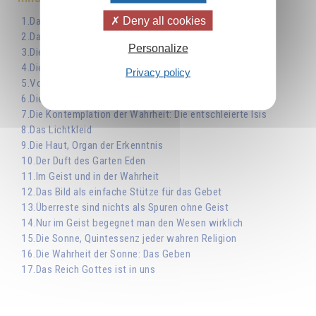
Deny all cookies
1.Das Gerüst des Universums
2.Das Göttliche Amt für Gewichte und Maße
Personalize
3.Die Verbindung mit dem Zentrum
4.Die Eroberung des Gipfels
Privacy policy
5.Von der Vielfalt zur Einheit
6.Die Errichtung des Gebäudes
7.Die Kontemplation der Wahrheit: Die entschleierte Isis
8.Das Lichtkleid
9.Die Haut, Organ der Erkenntnis
10.Der Duft des Garten Eden
11.Im Geist und in der Wahrheit
12.Das Bild als einfache Stütze für das Gebet
13.Überreste sind nichts als Spuren ohne Geist
14.Nur im Geist begegnet man den Wesen wirklich
15.Die Sonne, Quintessenz jeder wahren Religion
16.Die Wahrheit der Sonne: Das Geben
17.Das Reich Gottes ist in uns