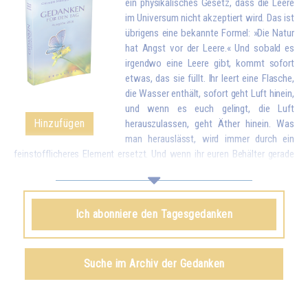
ein physikalisches Gesetz, dass die Leere
im Universum nicht akzeptiert wird. Das ist
übrigens eine bekannte Formel: »Die Natur
hat Angst vor der Leere.« Und sobald es
irgendwo eine Leere gibt, kommt sofort
etwas, das sie füllt. Ihr leert eine Flasche,
die Wasser enthält, sofort geht Luft hinein,
und wenn es euch gelingt, die Luft
Hinzufügen
herauszulassen, geht Äther hinein. Was
man herauslässt, wird immer durch ein
feinstofflicheres Element ersetzt. Und wenn ihr euren Behälter gerade
geleert habt, indem ihr eure Liebe und eure guten Wünsche allen
Geschöpfen gegeben habt, kommt sofort etwas von oben, um euch zu
füllen.*
Ich abonniere den Tagesgedanken
Omraam Mikhaël Aïvanhov
Siehe das Buch
Geistiges und künstlerisches Schaffen
,
Suche im Archiv der Gedanken
kapitel VIII