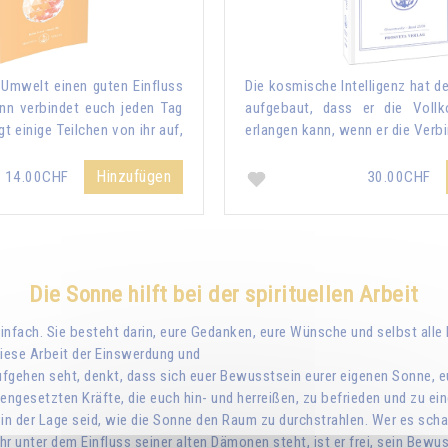
 Umwelt einen guten Einfluss
Die kosmische Intelligenz hat 
nn verbindet euch jeden Tag
aufgebaut, dass er die Voll
t einige Teilchen von ihr auf,
erlangen kann, wenn er die Verb
Hinzufügen
14.00CHF
30.00CHF
Die Sonne hilft bei der spirituellen Arbeit
z einfach. Sie besteht darin, eure Gedanken, eure Wünsche und selbst alle
diese Arbeit der Einswerdung und
ufgehen seht, denkt, dass sich euer Bewusstsein eurer eigenen Sonne, 
gesetzten Kräfte, die euch hin- und herreißen, zu befrieden und zu einen
in der Lage seid, wie die Sonne den Raum zu durchstrahlen. Wer es schaf
mehr unter dem Einfluss seiner alten Dämonen steht, ist er frei, sein B