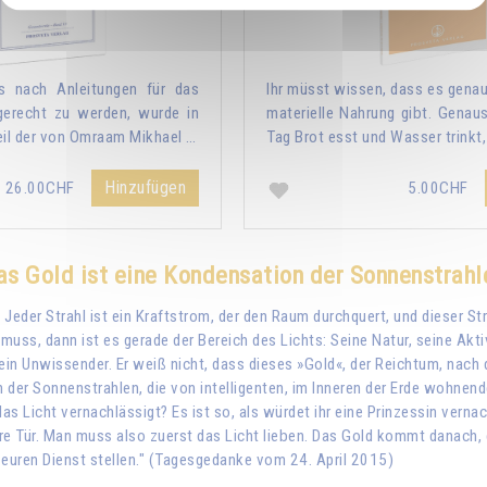
s nach Anleitungen für das
Ihr müsst wissen, dass es genau
 gerecht zu werden, wurde in
materielle Nahrung gibt. Genaus
eil der von Omraam Mikhael …
Tag Brot esst und Wasser trinkt
Hinzufügen
26.00CHF
5.00CHF
as Gold ist eine Kondensation der Sonnenstrahl
. Jeder Strahl ist ein Kraftstrom, der den Raum durchquert, und dieser S
 muss, dann ist es gerade der Bereich des Lichts: Seine Natur, seine Akt
ein Unwissender. Er weiß nicht, dass dieses »Gold«, der Reichtum, nach de
n der Sonnenstrahlen, die von intelligenten, im Inneren der Erde wohnen
das Licht vernachlässigt? Es ist so, als würdet ihr eine Prinzessin ver
hre Tür. Man muss also zuerst das Licht lieben. Das Gold kommt danach, 
n euren Dienst stellen." (Tagesgedanke vom 24. April 2015)