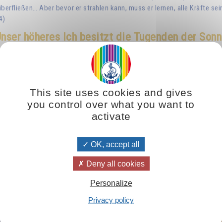
 überfließen… Aber bevor er strahlen kann, muss er lernen, alle Kräfte se
4)
nser höheres Ich besitzt die Tugenden der Son
deal, um das wir uns bemühen sollten, es eines Tages zu verwirklichen.
 um dies zu überwinden: Wir wenden uns der Sonne zu, die dort oben unab
so weit weg, dass nichts sie erreicht.« Ja, aber auch wir haben etwas in
 Indem wir zur Sonne schauen, wird es uns eines Tages gelingen, unser h
This site uses cookies and gives
t in der Sonne, wo es an der göttlichen Arbeit teilnimmt. Wenn wir ein
you control over what you want to
r, dass der Schöpfer Schätze der Großzügigkeit und Liebe in uns hint
activate
OK, accept all
ue Erde - Band 13
Meditationen beim Sonne
Deny all cookies
Personalize
Privacy policy