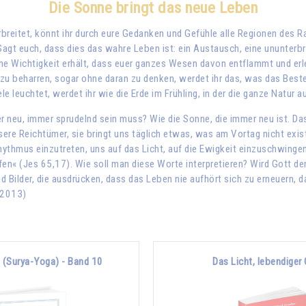
Die Sonne bringt das neue Leben
rbreitet, könnt ihr durch eure Gedanken und Gefühle alle Regionen des 
. Sagt euch, dass dies das wahre Leben ist: ein Austausch, eine ununt
he Wichtigkeit erhält, dass euer ganzes Wesen davon entflammt und erle
u beharren, sogar ohne daran zu denken, werdet ihr das, was das Beste 
le leuchtet, werdet ihr wie die Erde im Frühling, in der die ganze Natu
neu, immer sprudelnd sein muss? Wie die Sonne, die immer neu ist. Das
nsere Reichtümer, sie bringt uns täglich etwas, was am Vortag nicht exis
hythmus einzutreten, uns auf das Licht, auf die Ewigkeit einzuschwingen
fen« (Jes 65,17). Wie soll man diese Worte interpretieren? Wird Gott de
d Bilder, die ausdrücken, dass das Leben nie aufhört sich zu erneuern, 
 2013)
(Surya-Yoga) - Band 10
Das Licht, lebendiger 