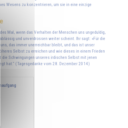
ines Wesens zu konzentrieren, um sie in eine einzige
ne
 Jedes Mal, wenn das Verhalten der Menschen uns ungeduldig,
lässig und unverdrossen weiter scheint. Ihr sagt: »Für die
 uns, das immer unerreichbar bleibt, und das ist unser
öheres Selbst zu erreichen und wie dieses in einem Frieden
st die Schwingungen unseres irdischen Selbst mit jenen
erlegt hat." (Tagesgedanke vom 28. Dezember 2014)
naufgang