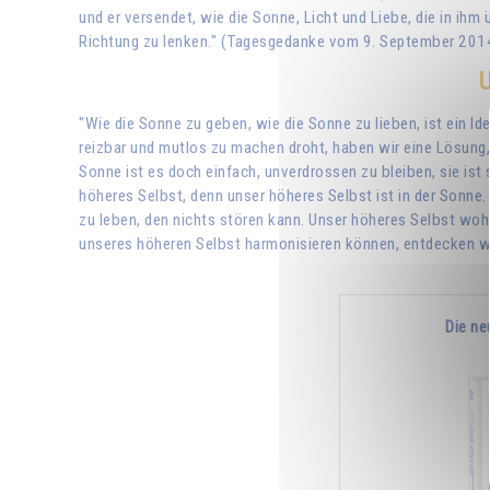
und er versendet, wie die Sonne, Licht und Liebe, die in ihm
Richtung zu lenken." (Tagesgedanke vom 9. September 201
U
"Wie die Sonne zu geben, wie die Sonne zu lieben, ist ein I
reizbar und mutlos zu machen droht, haben wir eine Lösung,
Sonne ist es doch einfach, unverdrossen zu bleiben, sie ist 
höheres Selbst, denn unser höheres Selbst ist in der Sonne.
zu leben, den nichts stören kann. Unser höheres Selbst wohn
unseres höheren Selbst harmonisieren können, entdecken wi
Die ne