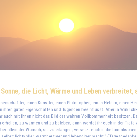
Sonne, die Licht, Wärme und Leben verbreitet, a
enschaftler, einen Künstler, einen Philosophen, einen Helden, einen Heili
von ihren guten Eigenschaften und Tugenden beeinflusst. Aber in Wirklich
r auch mit ihnen nicht das Bild der wahren Vollkommenheit besitzen. Da
u erhellen, zu wärmen und zu beleben, dann werdet ihr euch in der Tief
ber allein der Wunsch, sie zu erlangen, versetzt euch in die himmlischen
 selbst lichtvoller, warmherziger und lebendiger macht." (Tagesgedank