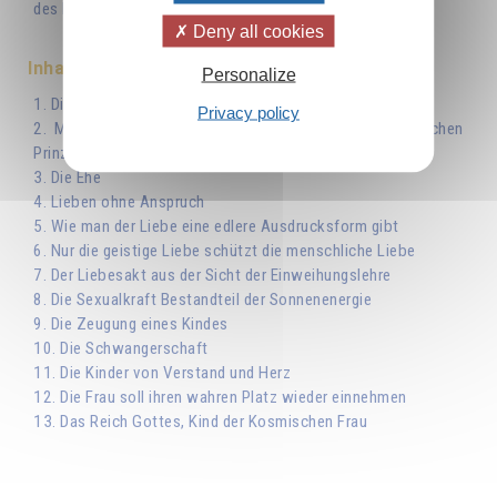
des Menschen.
Deny all cookies
Inhaltsverzeichnis
Personalize
1. Die geistige Galvanoplastik
Privacy policy
2. Mann und Frau - Abbild des männlichen und weiblichen
Prinzips
3. Die Ehe
4. Lieben ohne Anspruch
5. Wie man der Liebe eine edlere Ausdrucksform gibt
6. Nur die geistige Liebe schützt die menschliche Liebe
7. Der Liebesakt aus der Sicht der Einweihungslehre
8. Die Sexualkraft Bestandteil der Sonnenenergie
9. Die Zeugung eines Kindes
10. Die Schwangerschaft
11. Die Kinder von Verstand und Herz
12. Die Frau soll ihren wahren Platz wieder einnehmen
13. Das Reich Gottes, Kind der Kosmischen Frau