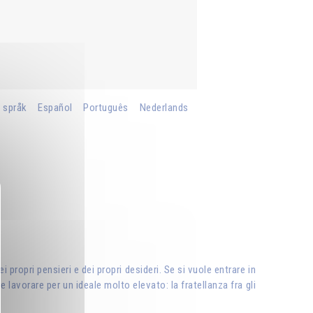
 språk
Español
Português
Nederlands
propri pensieri e dei propri desideri. Se si vuole entrare in
 lavorare per un ideale molto elevato: la fratellanza fra gli