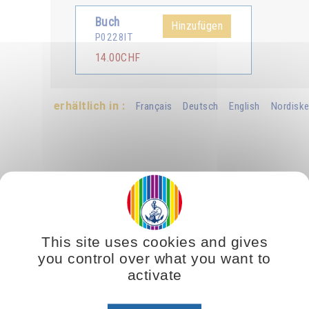
Buch
Hinzufügen
P0228IT
14.00CHF
erhältlich in :
Français
Deutsch
English
Nordiske
This site uses cookies and gives
you control over what you want to
ile dipendono dal grado di evoluzione ovvero dallo stato di coscienza dei 
activate
, occorre, prima di tutto purificarsi, poi espandere la coscienza e inoltre