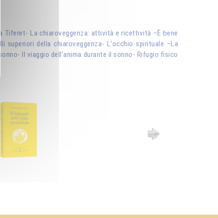
od a Tiferet- La chiaroveggenza: attività e ricettività –È bene
lli superiori della chiaroveggenza- L'occhio spirituale –La
onno- Il viaggio dell'anima durante il sonno- Rifugio fisico