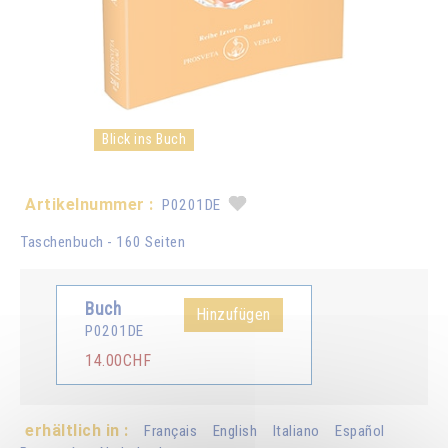
Blick ins Buch
Artikelnummer :
P0201DE
Taschenbuch - 160 Seiten
Buch
Hinzufügen
P0201DE
14.00CHF
erhältlich in :
Français
English
Italiano
Español