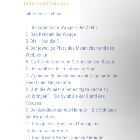
Inhaltsverzeichnis
Inhaltsverzeichnis
1. Die kosmische Waage – Die Zahl 2
2. Das Pendeln der Waage
3. Die 1 und die 0
4. Der jeweilige Platz des Männlichen und des
Weiblichen
5. Gott steht über dem Guten und dem Bösen
6. Der weiße und der schwarze Kopf
7. Zyklische Schwankungen und Gegenpole: Das
Gesetz der Gegensätze
8. „Um die Wunder einer einzigen Sache zu
vollbringen“ – Die Symbole der 8 und des
Kreuzes
9. Der Äskulapstab des Hermes – Die Schlange
der Astralebene
10.Prinzip des Lebens und Prinzip des
Todes:Iona und Horev
11.Das Dreieck Kether-Chesed-Geburah