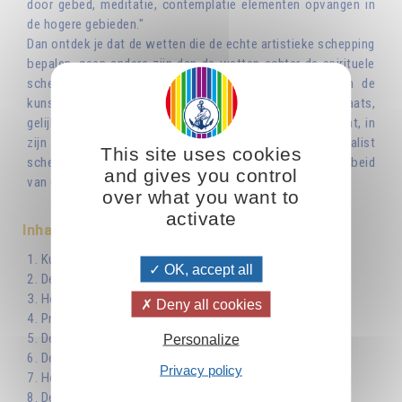
door gebed, meditatie, contemplatie elementen opvangen in
de hogere gebieden."
Dan ontdek je dat de wetten die de echte artistieke schepping
bepalen, geen andere zijn dan de wetten achter de spirituele
schepping. Bij het opbouwen van zijn oeuvre vindt in de
kunstenaar een proces van innerlijke vernieuwing plaats,
gelijk aan dat van de spiritualist. Omgekeerd geldt ook dat, in
zijn inspanning op weg naar volmaaktheid, de spiritualist
This site uses cookies
scheppend aan zichzelf werkt, vergelijkbaar met de arbeid
and gives you control
van de kunstenaar.
over what you want to
activate
Inhaltsverzeichnis
1. Kunst, wetenschap en religie
OK, accept all
2. De goddelijke bronnen van de inspiratie
3. Het werk van de verbeelding
Deny all cookies
4. Proza en poëzie
5. De stem
Personalize
6. De koorzang
Privacy policy
7. Hoe muziek beluisteren
8. De magie van het gebaar