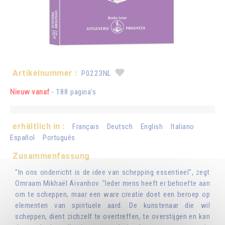
Artikelnummer :
P0223NL
Nieuw vanaf
- 188 pagina's
erhältlich in :
Français
Deutsch
English
Italiano
Español
Português
Zusammenfassung
"In ons onderricht is de idee van schepping essentieel", zegt
Omraam Mikhaël Aïvanhov. "Ieder mens heeft er behoefte aan
om te scheppen, maar een ware creatie doet een beroep op
elementen van spirituele aard. De kunstenaar die wil
scheppen, dient zichzelf te overtreffen, te overstijgen en kan