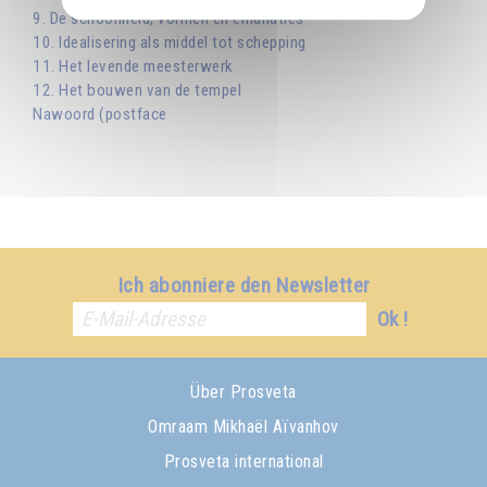
9. De schoonheid, vormen en emanaties
10. Idealisering als middel tot schepping
11. Het levende meesterwerk
12. Het bouwen van de tempel
Nawoord (postface
Ich abonniere den Newsletter
Ok !
Über Prosveta
Omraam Mikhaël Aïvanhov
Prosveta international