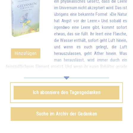
ein physikalisches Gesetz, dass die Leere
im Universum nicht akzeptiert wird. Das ist
übrigens eine bekannte Formel: »Die Natur
hat Angst vor der Leere.« Und sobald es
irgendwo eine Leere gibt, kommt sofort
etwas, das sie füllt. Ihr leert eine Flasche,
die Wasser enthält, sofort geht Luft hinein,
und wenn es euch gelingt, die Luft
Hinzufügen
herauszulassen, geht Äther hinein. Was
man herauslässt, wird immer durch ein
feinstofflicheres Element ersetzt. Und wenn ihr euren Behälter gerade
geleert habt, indem ihr eure Liebe und eure guten Wünsche allen
Geschöpfen gegeben habt, kommt sofort etwas von oben, um euch zu
füllen.*
Ich abonniere den Tagesgedanken
Omraam Mikhaël Aïvanhov
Siehe das Buch
Geistiges und künstlerisches Schaffen
,
Suche im Archiv der Gedanken
kapitel VIII