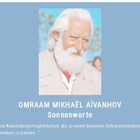
Omraam Mikhaël Aïvanhov
Siehe das Buch
Das Lächeln des Weisen
, kapitel I
OMRAAM MIKHAËL AÏVANHOV
Sonnenworte
en und Anwendungsmöglichkeiten, die zu einem besseren Selbstverständni
 trinken zu können…“