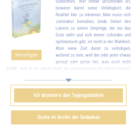
Schlechtes. Wer immer unzufrieden ist,
beweist damit seine Unfähigkeit, die
Realität klar zu erkennen. Man muss sich
zumindest bemühen, beide Seiten des
Lebens zu sehen. Derjenige, der nur das
Gute sieht und sich immer zufrieden und
optimistisch gibt, ist nicht in der Wahrheit.
Aber seine Zeit damit zu verbringen,
Hinzufügen
wütend zu sein, weil der oder jener etwas
gesagt oder getan hat, was euch nicht
gefällt, weil ihr für etwas mehr als vorausgesehen bezahlen musstet
oder sogar noch dümmer, weil das Essen zu verkocht, zu salzig oder
nicht salzig genug ist, wegen solch kleiner Unannehmlichkeiten zu
reagieren, als wären es Katastrophen, wird euch schließlich
Ich abonniere den Tagesgedanken
stumpfsinnig machen. Vergleicht deshalb diese Kleinigkeiten mit all
dem Reichtum, den euch das Leben bringt. Wenn ihr euch bewusst
werdet, dass ihr wegen kleiner Unstimmigkeiten vergessen könnt, wie
viele schöne und gute Dinge es in der Welt gibt und dass ihr das Leben
Suche im Archiv der Gedanken
eurer Familie und eurer Umgebung durcheinanderbringt, werdet ihr euch
schämen...*