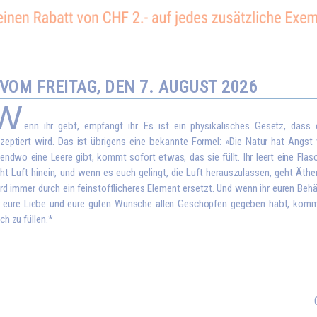
OM FREITAG, DEN 7. AUGUST 2026
W
enn ihr gebt, empfangt ihr. Es ist ein physikalisches Gesetz, dass
zeptiert wird. Das ist übrigens eine bekannte Formel: »Die Natur hat Angst
gendwo eine Leere gibt, kommt sofort etwas, das sie füllt. Ihr leert eine Flas
ht Luft hinein, und wenn es euch gelingt, die Luft herauszulassen, geht Äthe
rd immer durch ein feinstofflicheres Element ersetzt. Und wenn ihr euren Behä
r eure Liebe und eure guten Wünsche allen Geschöpfen gegeben habt, kom
ch zu füllen.*