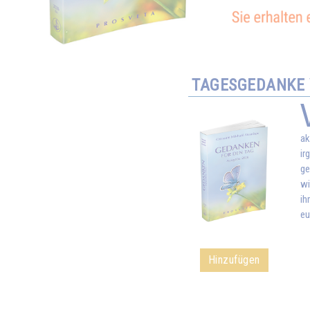
TAGESGEDANKE V
ak
ir
ge
wi
ih
eu
Hinzufügen