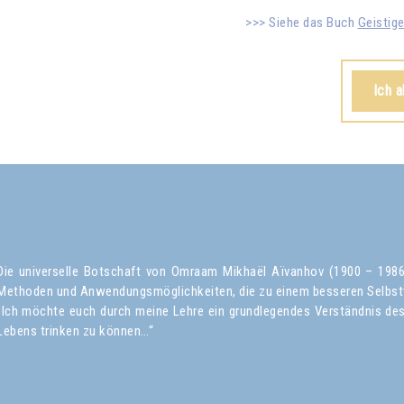
Siehe das Buch
Geistig
Ich 
Die universelle Botschaft von Omraam Mikhaël Aïvanhov (1900 – 1986) 
Methoden und Anwendungsmöglichkeiten, die zu einem besseren Selbst
„Ich möchte euch durch meine Lehre ein grundlegendes Verständnis des 
Lebens trinken zu können…“