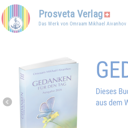
Prosveta Verlag
Das Werk von Omraam Mikhael Aivanhov
Prev