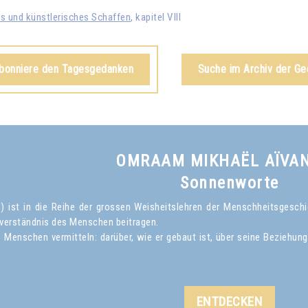
es und künstlerisches Schaffen
, kapitel VIII
abonniere den Tagesgedanken
Suche im Archiv der G
OMRAAM MIKHAËL AÏVA
Sonnenworte
ist in die Reihe der grossen Weisheitslehren der Menschheitsgeschich
verständnis des Menschen beitragen.
Menschen vermitteln: darüber, wie er gebaut ist, über seine Beziehun
ENTDECKEN