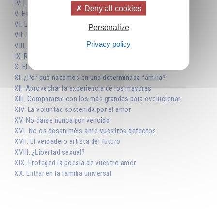
IV. La voz de la naturaleza superior
Deny all cookies
V. Escoger la buena dirección
VI. Los estudios no bastan para dar un sentido a la vida
Personalize
VII. Importa más el carácter que los conocimientos
Privacy policy
VIII. Dominar tanto los éxitos como los fracasos
IX. Reconocer las aspiraciones del alma y del espíritu
X. El mundo divino es nuestra tierra interior
XI. ¿Por qué nacemos en una determinada familia?
XII. Aprovechar la experiencia de los mayores
XIII. Compararse con los más grandes para evolucionar
XIV. La voluntad sostenida por el amor
XV. No darse nunca por vencido
XVI. No os desaniméis ante vuestros defectos
XVII. El verdadero artista del futuro
XVIII. ¿Libertad sexual?
XIX. Proteged la poesía de vuestro amor
XX. Entrar en la familia universal.