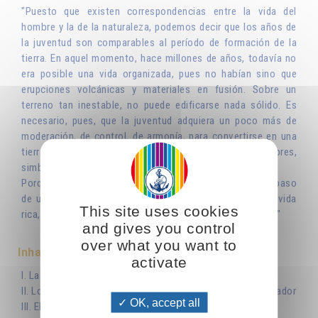
"Puesto que existen correspondencias entre la vida del
hombre y la de la naturaleza, podemos decir que los años de
la juventud son comparables al período de formación de la
tierra. En aquel momento, hace millones de años, todavía no
era posible una vida organizada, pues no habían sino que
erupciones volcánicas y materiales en fusión. Sobre un
terreno tan inestable, no puede edificarse nada sólido. Es
necesario, pues, que la juventud adquiera un poco más de
moderación, de control, de armonía, para convertirse en una
tierra en la que puedan vivir plantas, animales y hombres,
simbólicamente hablando.
Porque el paso de la juventud a la edad adulta es eso: el paso
de una vida desorganizada, inestable y caótica, a una vida
This site uses cookies
rica, plena, beneficiosa para uno mismo y para los demás."
and gives you control
over what you want to
Inhaltsverzeichnis
activate
I. La juventud, una tierra en formación
II. Los fundamentos de nuestra existencia: la fe en un Creador
OK, accept all
III. El sentido de lo sagrado