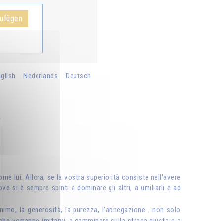
zufügen
glish
Nederlands
Deutsch
e lui. Allora, se la vostra superiorità consiste nell'avere
 si è sempre spinti a dominare gli altri, a umiliarli e ad
d'animo, la generosità, la purezza, l'abnegazione… non solo
li che vorranno imitarvi, a camminare sulla strada giusta e a