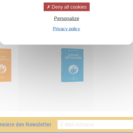
Deny all cookies
ateriale, ma modelli che li aiutino a prendere coscienza delle proprie 
Personalize
Privacy policy
h:
nniere den Newsletter