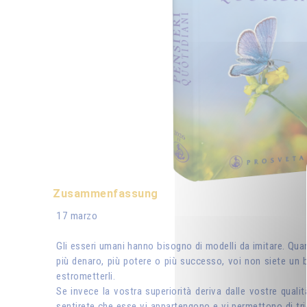
Zusammenfassung
17 marzo
Gli esseri umani hanno bisogno di modelli da imitare. Quan
più denaro, più potere o più successo, voi non siete un b
estrometterli.
Se invece la vostra superiorità deriva dalle vostre qualit
sentirete che esse vi appartengono e vi permettono di trionf