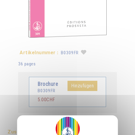
Artikelnummer :
B0309FR
36 pages
Brochure
Hinzufügen
B0309FR
5.00CHF
erhältlich in :
Deutsch
Zusammenfassung