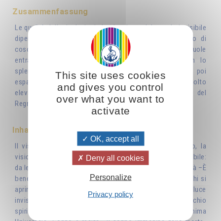
Zusammenfassung
Le qualità delle rivelazioni che riceviamo dal mondo invisibile
dipendono dal grado di evoluzione ovvero dallo stato di
coscienza dei propri pensieri e dei propri desideri. Se si vuole
entrare in comunicazione con le entità celesti, con lo
splendore divino, occorre, prima di tutto purificarsi, poi
This site uses cookies
espandere la coscienza e inoltre lavorare per un ideale molto
and gives you control
elevato: la fratellanza fra gli uomini e la realizzazione del
over what you want to
Regno di Dio sulla Terra.
activate
Inhaltsverzeichnis
OK, accept all
Il visibile e invisibile –La visione limitata dell’intelletto, la
visione infinita dell’intuizione. L'accesso al mondo invisibile:
Deny all cookies
da Iesod a Tiferet- La chiaroveggenza: attività e ricettività –È
Personalize
bene consultare dei chiaroveggenti? Amate e i vostri occhi si
apriranno- I messaggi del Cielo – Luce visibile e luce
Privacy policy
invisibile- I livelli superiori della chiaroveggenza- L'occhio
spirituale –La visione di Dio- Il vero specchio magico: l’Anima