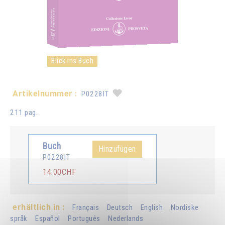
Blick ins Buch
Artikelnummer :
P0228IT
211 pag.
Buch
Hinzufügen
P0228IT
14.00CHF
erhältlich in :
Français
Deutsch
English
Nordiske
språk
Español
Português
Nederlands