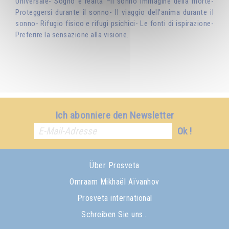
Universale- Sogno e realtà –Il sonno immagine della morte-
Proteggersi durante il sonno- Il viaggio dell'anima durante il
sonno- Rifugio fisico e rifugi psichici- Le fonti di ispirazione-
Preferire la sensazione alla visione.
Ich abonniere den Newsletter
Ok !
Über Prosveta
Omraam Mikhaël Aïvanhov
Prosveta international
Schreiben Sie uns…