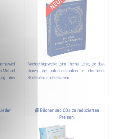
Thema wird
Nachschlagewerke zum Thema Lehre, die dazu
 Mikhaël
dienen, die Initiationstradition in christlichen
lung des
Bibeltexten zu identifizieren ...
Lieder
Bücher und CDs zu reduzierten
Preisen