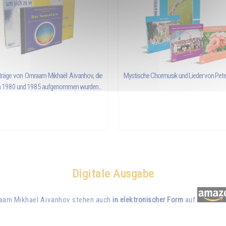
träge von
Omraam Mikhaël Aïvanhov
, die
Mystische Chormusik und Lieder von Pet
 1980 und 1985 aufgenommen wurden...
Digitale Ausgabe
raam Mikhaël Aïvanhov stehen auch
in elektronischer Form
auf