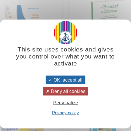
This site uses cookies and gives
you control over what you want to
h der Reihe Stani stellt ausführlich eine
Das jeweilige mit der Natur verbundene 
activate
ere spirituelle Übungen nach den Worten
anhand ausgewählter Texte von
Omraam
am Mikhaël Aïvanhov
vor.
Aïvanhov
, zur geistigen Entwick
Menschen, dargestelt.
OK, accept all
Deny all cookies
Personalize
Vorträge auf DVD und CD
Mystische Chormusik und 
Privacy policy