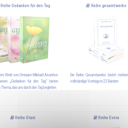
Reihe Gedanken für den Tag
Reihe gesamtwerke
dem Werk von Omraam Mikhaël Aïvanhov
Die Reihe Gesamtwerke bietet mehrer
enen „Gedanken für den Tag“ bieten
vollständige Vorträge in 22 Bänden.
in Thema, das uns durch den Tag begleiten.
Reihe Stani
Reihe Evera