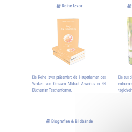
Reihe Izvor
Die Reihe Izvor präsentiert die Hauptthemen des
Die aus 
Werkes von Omraam Mikhaël Aïvanhov in 44
entnomm
Büchern im Taschenformat.
täglich e
Biografien & Bildbände