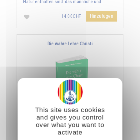
Natur enthalten sind: das männliche und …
Hinzufügen
14.00CHF
Die wahre Lehre Christi
This site uses cookies
Omraam Mikhaël Aïvanhov zufolge ist die
and gives you control
ganze Lehre Christi in den wenigen Zeilen des
over what you want to
Vaterunser enthalten. Er sagt: "Ein Eingeweihter
activate
geht …