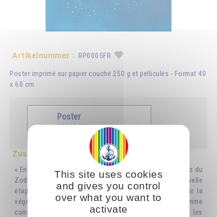
Artikelnummer :
RP0005FR
Poster imprimé sur papier couché 250 g et pelliculés - Format 40
x 60 cm
Poster
RP0005FR
Zusammenfassung
« En une année, le soleil parcourt les douze constellations du
This site uses cookies
Zodiaque, et chaque constellation représente une nouvelle
and gives you control
étape dans la vie de la nature.Ce travail du soleil sur la
over what you want to
végétation a des correspondances avec celui que l'homme
activate
conscient, éclairé, doit accomplir afin de développer les