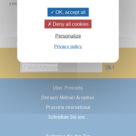
semences spirituelles enfouies en lui.
OK, accept all
Deny all cookies
Personalize
Privacy policy
Ich abonniere den Newsletter
Ok !
Über Prosveta
Omraam Mikhaël Aïvanhov
Prosveta international
Schreiben Sie uns…