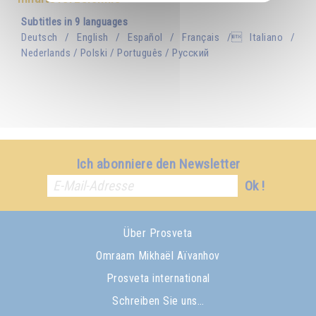
Subtitles in 9 languages
Deutsch / English / Español / Français / Italiano /
Nederlands / Polski / Português / Русский
Ich abonniere den Newsletter
Ok !
Über Prosveta
Omraam Mikhaël Aïvanhov
Prosveta international
Schreiben Sie uns…