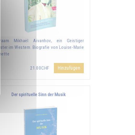
raam Mikhaël Aïvanhov, ein Geistiger
ster im Western. Biografie von Louise-Marie
nette
Hinzufügen
21.00CHF
Der spirituelle Sinn der Musik