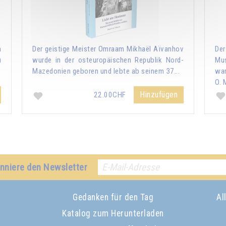
m
Der geistige Meister Omraam Mikhaël Aïvanhov
De
u
wurde in der osteuropäischen Republik Nord-
Mus
Mazedonien geboren und lebte ab seinem 37...
war
O. 
Hinzufügen
22.00CHF
nniere den Newsletter
Gedanken für den Tag
Al
Katalog zum Herunterladen