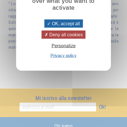
over what you want to
" Lo spirito lavora sulla materia tramite l'anima. L'anima è uno
activate
strumento, uno strumento di cui lo spirito si serve per
raggiungere il piano fisico, poiché da solo non può farlo.
Soltanto l'anima ha la possibilità di toccare la materia, ed è
OK, accept all
quindi attraverso l'anima che lo spirito può modellare la
Deny all cookies
materia, plasmarla, darle degli ordini. Senza l'anima, senza la
possibilità dell'anima, lo spirito non ha alcun potere sulla
Personalize
materia."
Privacy policy
Mi iscrivo alla newsletter
Ok!
Chi siamo