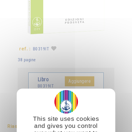
ref. :
B0319IT
38 pagine
Libro
Aggiungere
B0319IT
5.00CHF
Tradotto in :
Français
Deutsch
Español
This site uses cookies
and gives you control
Riassunto