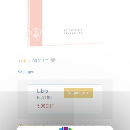
ref. :
B0318IT
35 pages
Libro
Aggiungere
B0318IT
5.00CHF
Tradotto in :
Français
Deutsch
Español