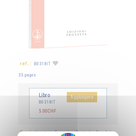
ref. :
B0318IT
35 pages
Libro
Aggiungere
B0318IT
5.00CHF
Tradotto in :
Français
Deutsch
Español