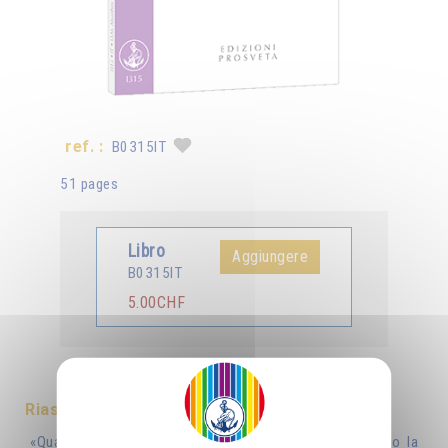
ref. :
B0315IT
51 pages
Libro
Aggiungere
B0315IT
5.00CHF
Tradotto in :
Français
Deutsch
Riassunto
«Quanti di voi dicono a se stessi: “Dal momento che ho la