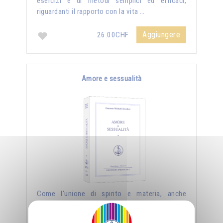
esercizi e di metodi semplici ed efficaci,
riguardanti il rapporto con la vita …
Aggiungere
26.00CHF
Amore e sessualità
Come l'unione di spirito e materia, anche
l'unione di uomo e donna può essere creatrice
di nuovi mondi, ma affinché lo divenga