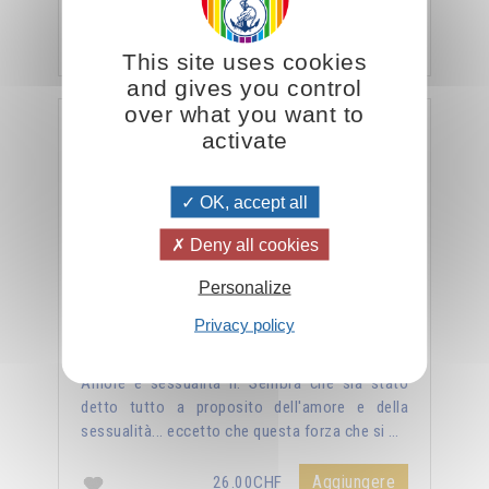
veramente, …
Aggiungere
26.00CHF
This site uses cookies
and gives you control
over what you want to
La sessualità forza del cielo
activate
OK, accept all
Deny all cookies
Personalize
Privacy policy
Amore e sessualità II. Sembra che sia stato
detto tutto a proposito dell'amore e della
sessualità... eccetto che questa forza che si …
Aggiungere
26.00CHF