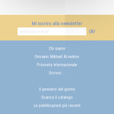
Mi iscrivo alla newsletter
Ok!
Chi siamo
Omraam Mikhaël Aïvanhov
Prosveta Internazionale
Scrivici ...
Il pensiero del giorno
Scarica il catalogo
Le pubblicazioni più recenti