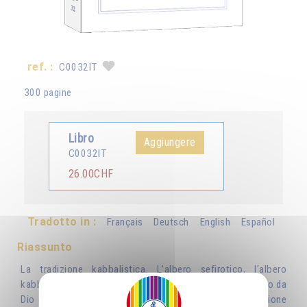
ref. :
C0032IT
300 pagine
Libro
Aggiungere
C0032IT
26.00CHF
Tradotto in :
Français
Deutsch
English
Español
Riassunto
La tradizione kabbalistica. L’albero sefirotico, l'albero
kabbalistico della Vita è un'immagine dell'universo abitato da
Dio e impregnato della Sua essenza, è una rappresentazione