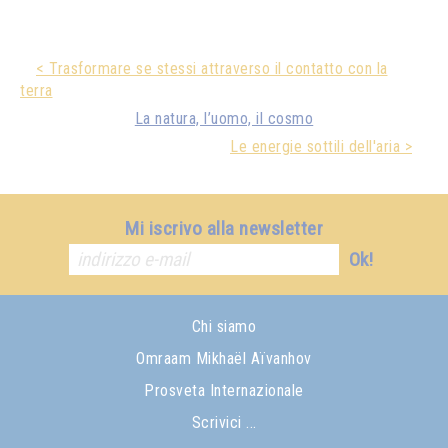
< Trasformare se stessi attraverso il contatto con la
terra
La natura, l’uomo, il cosmo
Le energie sottili dell'aria >
Mi iscrivo alla newsletter
Ok!
Chi siamo
Omraam Mikhaël Aïvanhov
Prosveta Internazionale
Scrivici ...