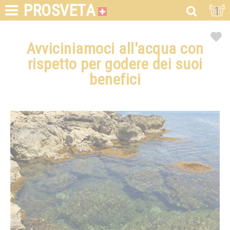
PROSVETA
1
Avviciniamoci all'acqua con
rispetto per godere dei suoi
benefici