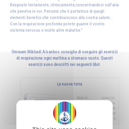
Respirate lentamente, ritmicamente,concentrandovi sull'aria
che penetra in voi. Pensate che è portatrice di quegli
elementi benefici che contribuiscono alla vostra salute...
Con la respirazione profonda potete guarire il vostro
sistema nervoso e molte altre malattie."
Omraam Mikhaël Aïvanhov consiglia di eseguire gli esercizi
di respirazione ogni mattina a stomaco vuoto. Questi
esercizi sono descritti nei seguenti libri:
La nuova terra
Metodi, esercizi,
formule, preghiere.
Raccolta di esercizi e di
metodi semplici ed
efficaci, riguardanti il
rapporto con la vita …