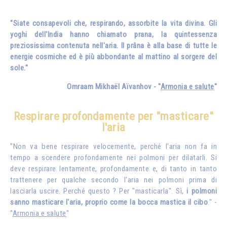
"Siate consapevoli che, respirando, assorbite la vita divina. Gli
yoghi dell'India hanno chiamato prana, la quintessenza
preziosissima contenuta nell'aria. Il prâna è alla base di tutte le
energie cosmiche ed è più abbondante al mattino al sorgere del
sole."
Omraam Mikhaël Aïvanhov - "
Armonia e salute
"
Respirare profondamente per "masticare"
l'aria
"Non va bene respirare velocemente, perché l'aria non fa in
tempo a scendere profondamente nei polmoni per dilatarli. Si
deve respirare lentamente, profondamente e, di tanto in tanto
trattenere per qualche secondo l'aria nei polmoni prima di
lasciarla uscire. Perché questo ? Per "masticarla". Sì,
i polmoni
sanno masticare l'aria, proprio come la bocca mastica il cibo
." -
"
Armonia e salute
"