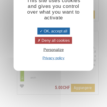
This site uses cookies
and gives you control
over what you want to
26.00CHF
Aggiungere
activate
OK, accept all
La respirazione
Deny all cookies
« Inspirare, espirare…
Personalize
Inspirare, espirare…Il
movimento di flusso e
Privacy policy
riflusso è la chiave si
tutti i ritmi dell’universo.
Cercando di …
5.00CHF
Aggiungere