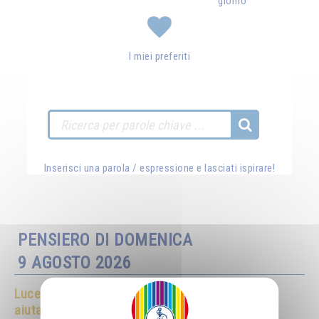
giorno
I miei preferiti
Inserisci una parola / espressione e lasciati ispirare!
PENSIERO DI DOMENICA
9 AGOSTO 2026
Luce cosmica
attiratela in voi e inviatela per
-
aiutare gli esseri umani