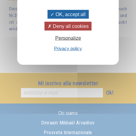
Diese Broschüre war ein Auszug aus dem Izvor Taschenbuch
OK, accept all
Nr.209 "Weihnachten und Ostern in der Einweihungslehre" und
ist zur Zeit vergriffen. Wann diese Broschüre nachgedruckt
Deny all cookies
wird ist ungewiss.
Personalize
Privacy policy
Mi iscrivo alla newsletter
Ok!
Chi siamo
Omraam Mikhaël Aïvanhov
Prosveta Internazionale