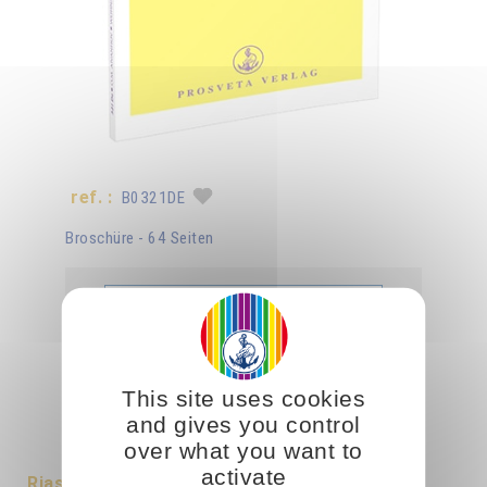
ref. :
B0321DE
Broschüre - 64 Seiten
Libro
Aggiungere
B0321DE
5.00CHF
This site uses cookies
and gives you control
Tradotto in :
Français
Italiano
over what you want to
activate
Riassunto