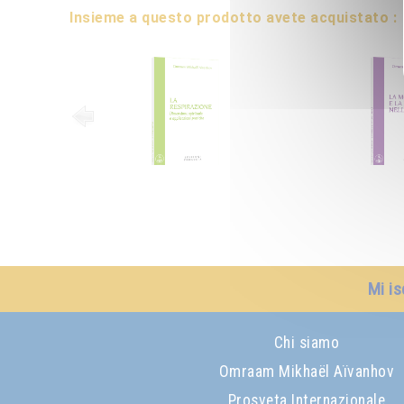
Insieme a questo prodotto avete acquistato :
Mi is
Chi siamo
Omraam Mikhaël Aïvanhov
Prosveta Internazionale