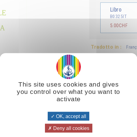
Libro
B0325IT
5.00CHF
Tradotto in :
Franç
This site uses cookies and gives
you control over what you want to
activate
 viene compresa solo esteriormente! In campo sociale, politico o militare c
OK, accept all
one va compresa interiormente. Noi dobbiamo essere uniti nell'ideale che 
 nel mondo.
Deny all cookies