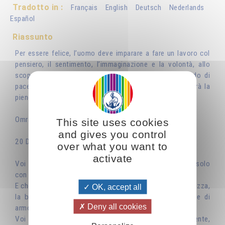
Tradotto in :
Français
English
Deutsch
Nederlands
Español
Riassunto
Per essere felice, l’uomo deve imparare a fare un lavoro col
pensiero, il sentimento, l’immaginazione e la volontà, allo
scopo di preparare nell’invisibile la venuta di un mondo di
pace, di armonia e di luce. Questo tipo di lavoro gli darà la
pienezza.
Omraam Mikhaël Aïvanhov
This site uses cookies
and gives you control
20 Dicembre:
over what you want to
activate
Voi riuscirete a dominare le vostre tendenze istintive solo
con l’amore per un alto ideale.
E che cos’è un alto ideale? È un’aspirazione verso la bellezza,
OK, accept all
la bellezza spirituale che è fatta di purezza, di luce e di
Deny all cookies
armonia.
Voi contemplate quella bellezza, e naturalmente,