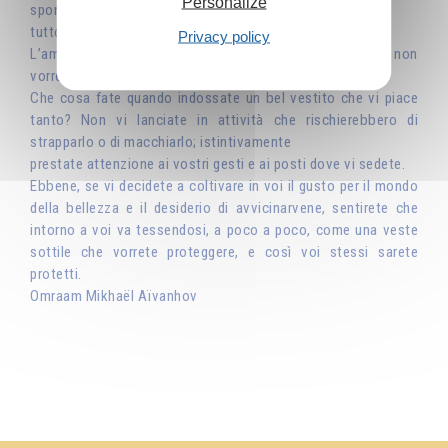
Personalize
spontaneamente, lasciate da parte
tutto ciò che è malsano, oscuro e disordinato.
Privacy policy
L’amore per la bellezza vi protegge come un vestito che non
vorreste sporcare.
Che cosa fate quando indossate un bel vestito che vi piace
tanto? Non vi lanciate in attività che rischierebbero di
strapparlo o di macchiarlo; istintivamente
prestate attenzione ai vostri gesti e ai posti dove vi sedete.
Ebbene, se vi decidete a coltivare in voi il gusto per il mondo
della bellezza e il desiderio di avvicinarvene, sentirete che
intorno a voi va tessendosi, a poco a poco, come una veste
sottile che vorrete proteggere, e così voi stessi sarete
protetti.
Omraam Mikhaël Aïvanhov