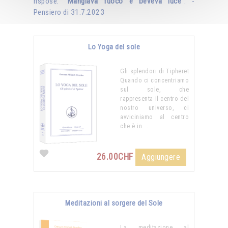
rispose: "
Mangiava fuoco e beveva luce
". -
Pensiero di 31.7.2023
Lo Yoga del sole
Gli splendori di Tipheret
Quando ci concentriamo
sul sole, che
rappresenta il centro del
nostro universo, ci
avviciniamo al centro
che è in …
26.00CHF
Aggiungere
Meditazioni al sorgere del Sole
La meditazione al