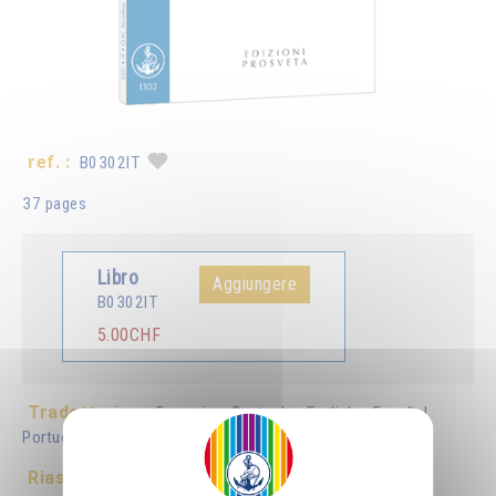
ref. :
B0302IT
37 pages
Libro
Aggiungere
B0302IT
5.00CHF
Tradotto in :
Français
Deutsch
English
Español
Português
Riassunto