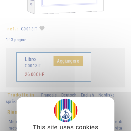
ref. :
C0013IT
193 pagine
Libro
Aggiungere
C0013IT
26.00CHF
Tradotto in :
Français
Deutsch
English
Nordiske
språk
Español
Português
Nederlands
Românã
Riassunto
Metodi, esercizi, formule, preghiere. Raccolta di esercizi e di
This site uses cookies
metodi semplici ed efficaci, riguardanti il rapporto con la vita