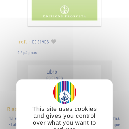
ref. :
B0319ES
47 páginas
Libro
B0319ES
Tradotto in :
Français
Deutsch
Italiano
This site uses cookies
Riassunto
and gives you control
"El espíritu trabaja sobre la materia por intermedio del alma.
over what you want to
El alma es un instrumento del espíritu, un instrumento del que