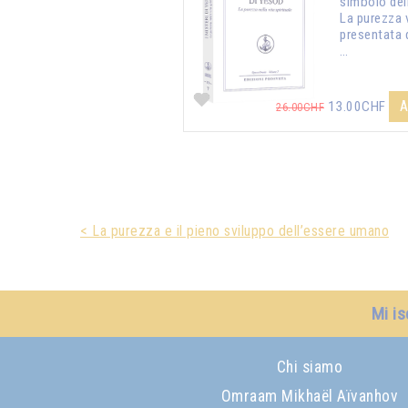
simbolo dell
La purezza 
presentata 
…
A
13.00CHF
26.00CHF
< La purezza e il pieno sviluppo dell’essere umano
Mi is
Chi siamo
Omraam Mikhaël Aïvanhov