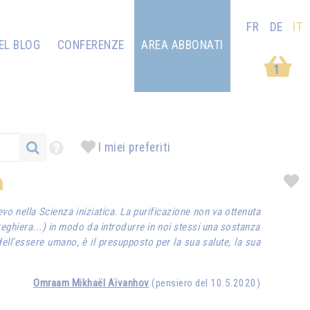
FR
DE
IT
EL BLOG
CONFERENZE
AREA ABBONATI
1
I miei preferiti
a
vo nella Scienza iniziatica. La purificazione non va ottenuta
reghiera...) in modo da introdurre in noi stessi una sostanza
dell'essere umano, è il presupposto per la sua salute, la sua
Omraam Mikhaël Aïvanhov
(pensiero del 10.5.2020)