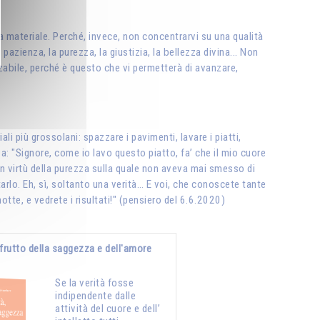
zza materiale. Perché, invece, non concentrarvi su una qualità
azienza, la purezza, la giustizia, la bellezza divina... Non
izzabile, perché è questo che vi permetterà di avanzare,
i più grossolani: spazzare i pavimenti, lavare i piatti,
a: "Signore, come io lavo questo piatto, faʼ che il mio cuore
 in virtù della purezza sulla quale non aveva mai smesso di
rlo. Eh, sì, soltanto una verità… E voi, che conoscete tante
tte, e vedrete i risultati!" (pensiero del 6.6.2020)
, frutto della saggezza e dell'amore
Se la verità fosse
indipendente dalle
attività del cuore e dell’