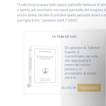
"Il sole invia ovunque nello spazio particelle luminose di i
e spente, per sostituirle con nuove particelle che vengono da
vostra anima, cercate di prendere quelle particelle divine e m
una figlia di Dio." (pensiero del 8.7.2020)
Lo Yoga del sole
Gli splendori di Tipheret
Quando ci
concentriamo sul sole,
che rappresenta il
centro del nostro
universo, ci
avviciniamo al centro
che è in …
Aggiungere
26.00CHF