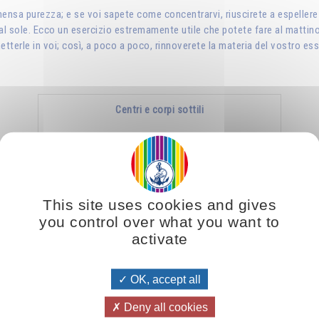
mmensa purezza; e se voi sapete come concentrarvi, riuscirete a espellere
l sole. Ecco un esercizio estremamente utile che potete fare al mattino 
etterle in voi; così, a poco a poco, rinnoverete la materia del vostro ess
Centri e corpi sottili
aura, plesso solare,
centro hara, chakra….
Qualunque sia il grado
di perfezionamento che
i cinque sensi potranno
This site uses cookies and gives
raggiungere, questi …
you control over what you want to
activate
Aggiungere
14.00CHF
OK, accept all
Deny all cookies