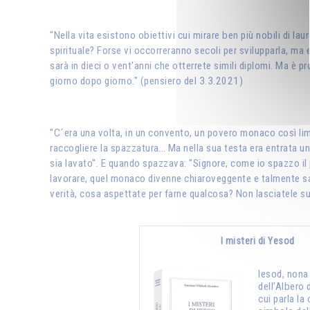
"Nella vita esistono obiettivi cui mirare ben più nobili di la
spirituale? Forse vi occorreranno secoli per svilupparla, ma 
sarà in dieci o vent'anni che otterrete simili diplomi. Ma è p
giorno dopo giorno." (pensiero del 3.3.2021)
"C´era una volta, in un convento, un povero monaco così limit
raccogliere la spazzatura… Ma nella sua testa era entrata un
sia lavato". E quando spazzava: "Signore, come io spazzo il p
lavorare, quel monaco divenne chiaroveggente e talmente sagg
verità, cosa aspettate per farne qualcosa? Non lasciatele sul 
I misteri di Yesod
Iesod, nona 
dell’Albero d
cui parla la 