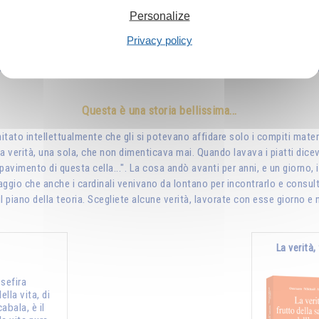
Concentrarsi sulla purezza
Personalize
uree universitarie che vi daranno la considerazione degli altri e la sicure
Privacy policy
essa aprirà continuamente davanti a voi un cammino di luce. La bontà, la p
roprio su questo che dovete insistere: su ciò che è difficile, quasi irreal
Questa è una storia bellissima...
ato intellettualmente che gli si potevano affidare solo i compiti material
a verità, una sola, che non dimenticava mai. Quando lavava i piatti dicev
avimento di questa cella...". La cosa andò avanti per anni, e un giorno,
io che anche i cardinali venivano da lontano per incontrarlo e consulta
piano della teoria. Scegliete alcune verità, lavorate con esse giorno e no
La verità
sefira
ella vita, di
cabala, è il