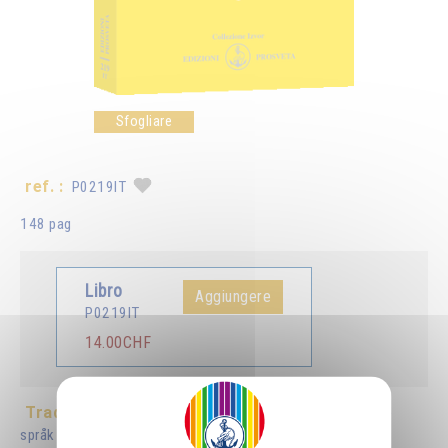
Sfogliare
ref. :
P0219IT
148 pag
Libro
Aggiungere
P0219IT
14.00CHF
Tradotto in :
Français
Deutsch
English
Nordiske
språk
Español
Português
Nederlands
Românã