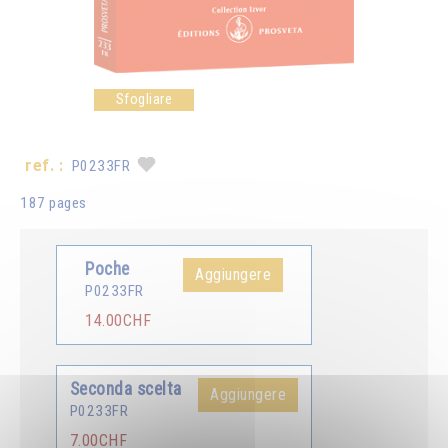
Sfogliare
ref. :
P0233FR
187 pages
Poche
Aggiungere
P0233FR
14.00CHF
Seconda scelta
Aggiungere
P0233FR
7.00CHF