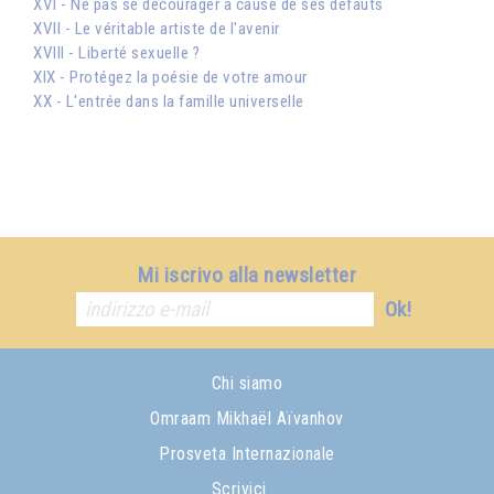
XVI - Ne pas se décourager à cause de ses défauts
XVII - Le véritable artiste de l'avenir
XVIII - Liberté sexuelle ?
XIX - Protégez la poésie de votre amour
XX - L'entrée dans la famille universelle
Mi iscrivo alla newsletter
Ok!
Chi siamo
Omraam Mikhaël Aïvanhov
Prosveta Internazionale
Scrivici ...