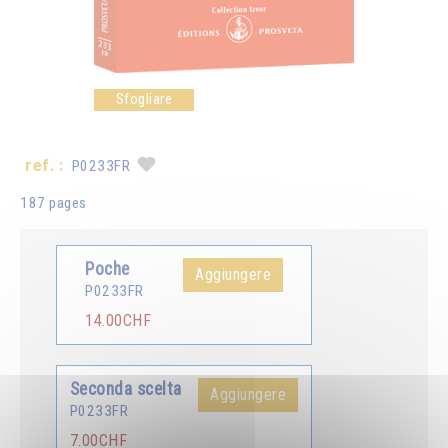
Sfogliare
ref. :
P0233FR
187 pages
Poche
Aggiungere
P0233FR
14.00CHF
Seconda scelta
Aggiungere
P0233FR
7.00CHF