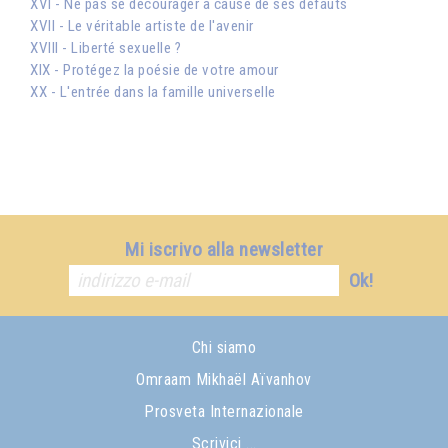
XVI - Ne pas se décourager à cause de ses défauts
XVII - Le véritable artiste de l'avenir
XVIII - Liberté sexuelle ?
XIX - Protégez la poésie de votre amour
XX - L'entrée dans la famille universelle
Mi iscrivo alla newsletter
Ok!
Chi siamo
Omraam Mikhaël Aïvanhov
Prosveta Internazionale
Scrivici ...