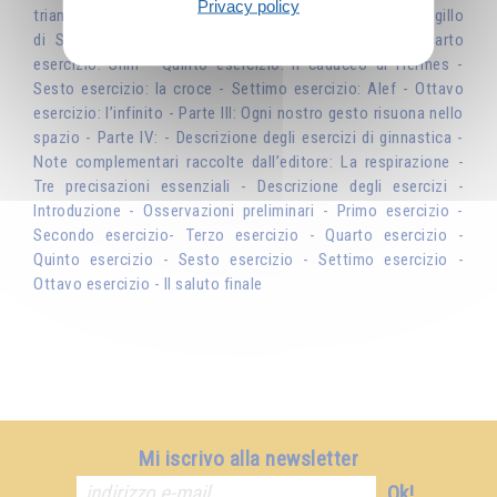
Privacy policy
triangolo della materia - L’incontro dei due triangoli: il sigillo
di Salomone - Terzo esercizio: il disco solare - Quarto
esercizio: Shin - Quinto esercizio: il caduceo di Hermes -
Sesto esercizio: la croce - Settimo esercizio: Alef - Ottavo
esercizio: l’infinito - Parte III: Ogni nostro gesto risuona nello
spazio - Parte IV: - Descrizione degli esercizi di ginnastica -
Note complementari raccolte dall’editore: La respirazione -
Tre precisazioni essenziali - Descrizione degli esercizi -
Introduzione - Osservazioni preliminari - Primo esercizio -
Secondo esercizio- Terzo esercizio - Quarto esercizio -
Quinto esercizio - Sesto esercizio - Settimo esercizio -
Ottavo esercizio - Il saluto finale
Mi iscrivo alla newsletter
Ok!