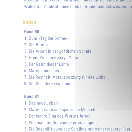
absolut nicht verstehen wollen, dass sie kein Marktplatz 
Wahre Spiritualität, meine lieben Brüder und Schwestern, be
Indice
Band 30
1. Zum »Tag der Sonne«
2. Der Bonfin
3. Die Arbeit in der göttlichen Schule
4. Hrani Yoga und Surya Yoga
5. Der Geist dieser Lehre
6. Materie und Licht
7. Die Reinheit, Voraussetzung für das Licht
8. Der Sinn der Einweihung
Band 31
1. Das neue Leben
2. Materialisten und spirituelle Menschen
3. Der wahre Sinn des Wortes Arbeit
4. Wie man mit Schwierigkeiten umgeht
5. Die Beschäftigung des Schülers mit seiner niederen Nat