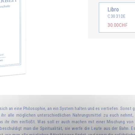
Libro
C3031DE
30.00CHF
 sich an eine Philosophie, an ein System halten und es vertiefen. Son
r alle möglichen unterschiedlichen Nahrungsmittel zu euch nehmt, w
ihr ihm einflößt. Was soll er auch machen mit einer Mischung von äg
schuldigt man die Spiritualität, sie werfe die Leute aus der Bahn. Es 